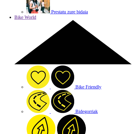
Prestatu zure bidaia
Bike World
Bike Friendly
Bidegorriak