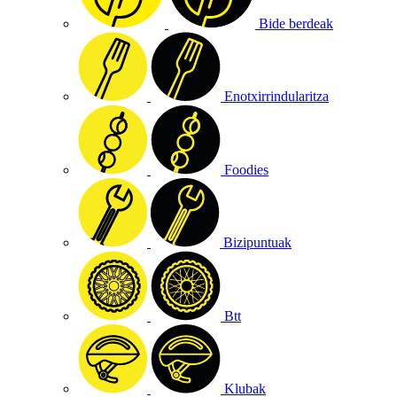
Bide berdeak
Enotxirrindularitza
Foodies
Bizipuntuak
Btt
Klubak