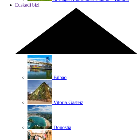
Euskadi bizi
Bilbao
Vitoria-Gasteiz
Donostia