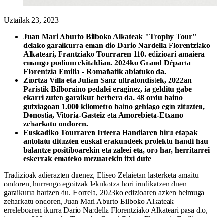
Uztailak 23, 2023
Juan Mari Aburto Bilboko Alkateak "Trophy Tour"
delako garaikurra eman dio Dario Nardella Florentziako
Alkateari, Frantziako Tourraren 110. edizioari amaiera
emango podium ekitaldian. 2024ko Grand Départa
Florentzia Emilia - Romañatik abiatuko da.
Ziortza Villa eta Julián Sanz ultrafondistek, 2022an
Paristik Bilboraino pedalei eraginez, ia gelditu gabe
ekarri zuten garaikur berbera da. 48 ordu baino
gutxiagoan 1.000 kilometro baino gehiago egin zituzten,
Donostia, Vitoria-Gasteiz eta Amorebieta-Etxano
zeharkatu ondoren.
Euskadiko Tourraren Irteera Handiaren hiru etapak
antolatu dituzten euskal erakundeek proiektu handi hau
balantze positiboarekin eta zaleei eta, oro har, herritarrei
eskerrak emateko mezuarekin itxi dute
Tradizioak adierazten duenez, Eliseo Zelaietan lasterketa amaitu
ondoren, hurrengo egoitzak lekukotza hori irudikatzen duen
garaikurra hartzen du. Horrela, 2023ko edizioaren azken helmuga
zeharkatu ondoren, Juan Mari Aburto Bilboko Alkateak
erreleboaren ikurra Dario Nardella Florentziako Alkateari pasa dio,