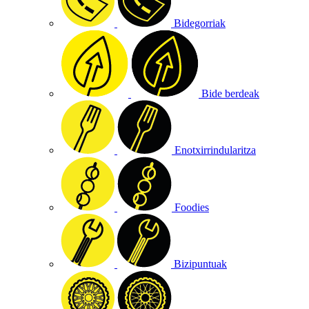
Bidegorriak
Bide berdeak
Enotxirrindularitza
Foodies
Bizipuntuak