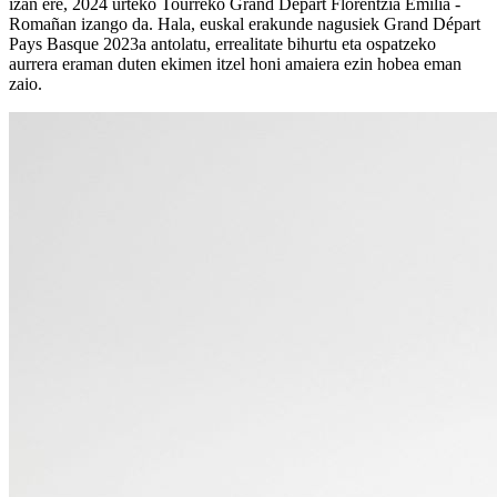
izan ere, 2024 urteko Tourreko Grand Départ Florentzia Emilia -
Romañan izango da. Hala, euskal erakunde nagusiek Grand Départ
Pays Basque 2023a antolatu, errealitate bihurtu eta ospatzeko
aurrera eraman duten ekimen itzel honi amaiera ezin hobea eman
zaio.