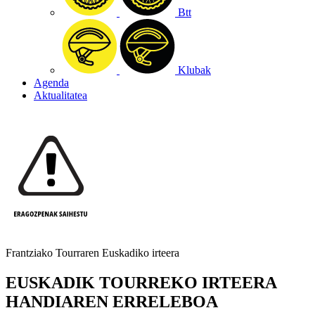
Btt
Klubak
Agenda
Aktualitatea
Frantziako Tourraren Euskadiko irteera
EUSKADIK TOURREKO IRTEERA
HANDIAREN ERRELEBOA