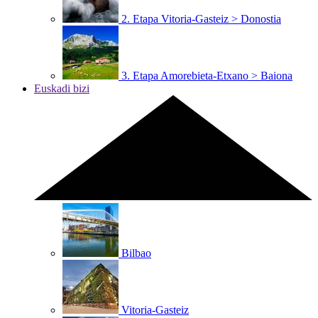
2. Etapa
Vitoria-Gasteiz > Donostia
3. Etapa
Amorebieta-Etxano > Baiona
Euskadi bizi
Bilbao
Vitoria-Gasteiz