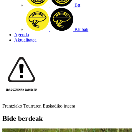
Btt
Klubak
Agenda
Aktualitatea
Frantziako Tourraren Euskadiko irteera
Bide berdeak