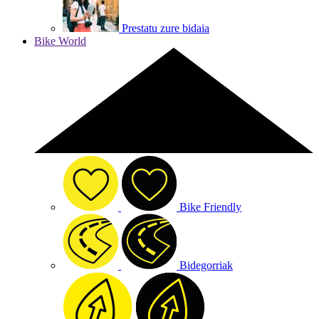
Prestatu zure bidaia
Bike World
Bike Friendly
Bidegorriak