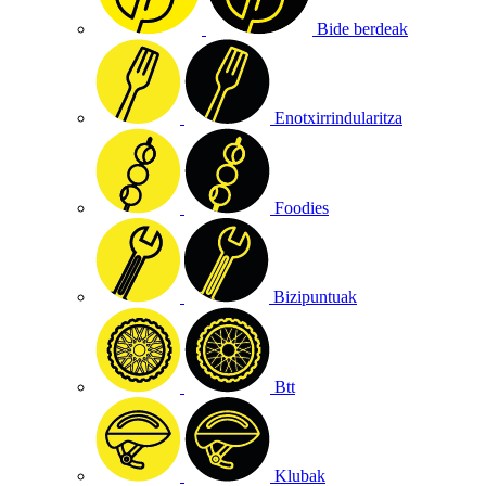
Bide berdeak
Enotxirrindularitza
Foodies
Bizipuntuak
Btt
Klubak