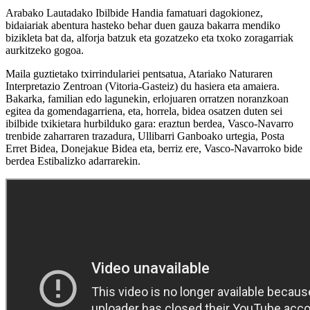
Arabako Lautadako Ibilbide Handia famatuari dagokionez,
bidaiariak abentura hasteko behar duen gauza bakarra mendiko
bizikleta bat da, alforja batzuk eta gozatzeko eta txoko zoragarriak
aurkitzeko gogoa.
Maila guztietako txirrindulariei pentsatua, Atariako Naturaren
Interpretazio Zentroan (Vitoria-Gasteiz) du hasiera eta amaiera.
Bakarka, familian edo lagunekin, erlojuaren orratzen noranzkoan
egitea da gomendagarriena, eta, horrela, bidea osatzen duten sei
ibilbide txikietara hurbilduko gara: eraztun berdea, Vasco-Navarro
trenbide zaharraren trazadura, Ullibarri Ganboako urtegia, Posta
Erret Bidea, Donejakue Bidea eta, berriz ere, Vasco-Navarroko bide
berdea Estibalizko adarrarekin.