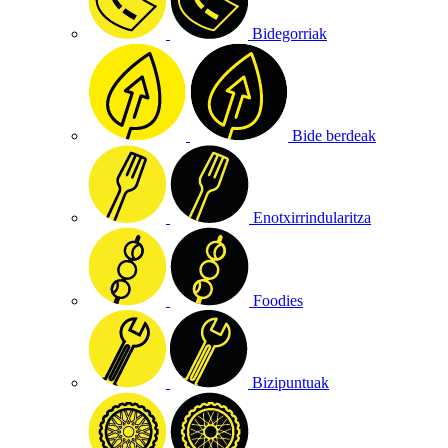
Bidegorriak
Bide berdeak
Enotxirrindularitza
Foodies
Bizipuntuak