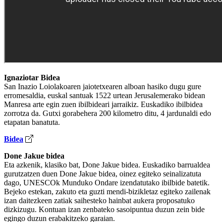
Ignaziotar Bidea
San Inazio Loiolakoaren jaiotetxearen alboan hasiko dugu gure
erromesaldia, euskal santuak 1522 urtean Jerusalemerako bidean
Manresa arte egin zuen ibilbideari jarraikiz. Euskadiko ibilbidea
zorrotza da. Gutxi gorabehera 200 kilometro ditu, 4 jardunaldi edo
etapatan banatuta.
Bidea
Done Jakue bidea
Eta azkenik, klasiko bat, Done Jakue bidea. Euskadiko barrualdea
gurutzatzen duen Done Jakue bidea, oinez egiteko seinalizatuta
dago, UNESCOk Munduko Ondare izendatutako ibilbide batetik.
Bejeko estekan, zakuto eta guzti mendi-bizikletaz egiteko zailenak
izan daitezkeen zatiak saihesteko hainbat aukera proposatuko
dizkizugu. Kontuan izan zenbateko sasoipuntua duzun zein bide
egingo duzun erabakitzeko garaian.