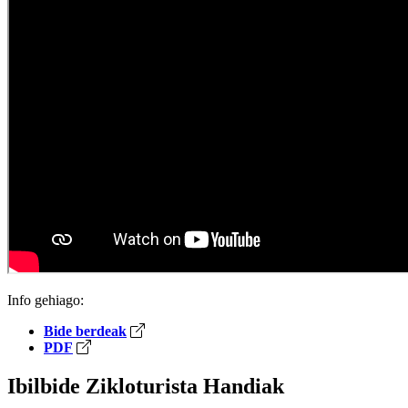
Info gehiago:
Bide berdeak
PDF
Ibilbide Zikloturista Handiak