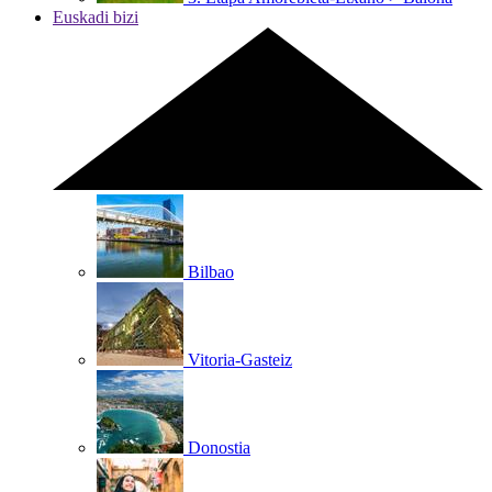
Euskadi bizi
Bilbao
Vitoria-Gasteiz
Donostia