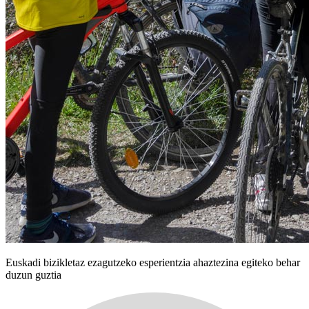
Euskadi bizikletaz ezagutzeko esperientzia ahaztezina egiteko behar
duzun guztia