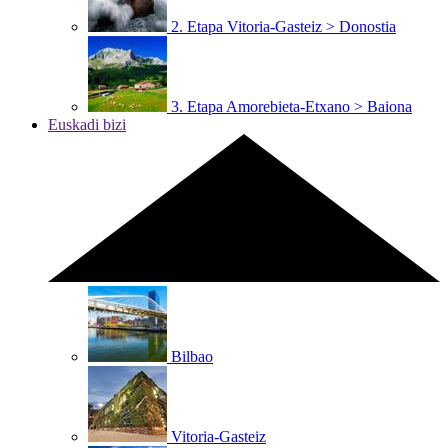
2. Etapa
Vitoria-Gasteiz > Donostia
3. Etapa
Amorebieta-Etxano > Baiona
Euskadi bizi
Bilbao
Vitoria-Gasteiz