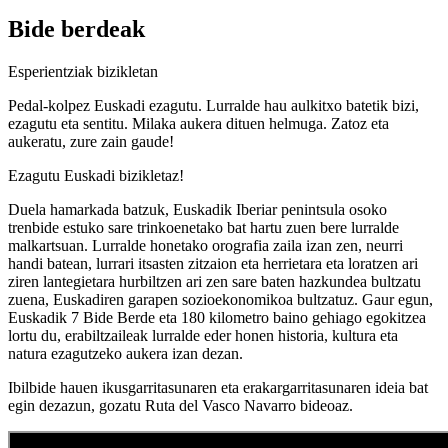
Bide berdeak
Esperientziak bizikletan
Pedal-kolpez Euskadi ezagutu. Lurralde hau aulkitxo batetik bizi,
ezagutu eta sentitu. Milaka aukera dituen helmuga. Zatoz eta
aukeratu, zure zain gaude!
Ezagutu Euskadi bizikletaz!
Duela hamarkada batzuk, Euskadik Iberiar penintsula osoko
trenbide estuko sare trinkoenetako bat hartu zuen bere lurralde
malkartsuan. Lurralde honetako orografia zaila izan zen, neurri
handi batean, lurrari itsasten zitzaion eta herrietara eta loratzen ari
ziren lantegietara hurbiltzen ari zen sare baten hazkundea bultzatu
zuena, Euskadiren garapen sozioekonomikoa bultzatuz. Gaur egun,
Euskadik 7 Bide Berde eta 180 kilometro baino gehiago egokitzea
lortu du, erabiltzaileak lurralde eder honen historia, kultura eta
natura ezagutzeko aukera izan dezan.
Ibilbide hauen ikusgarritasunaren eta erakargarritasunaren ideia bat
egin dezazun, gozatu Ruta del Vasco Navarro bideoaz.