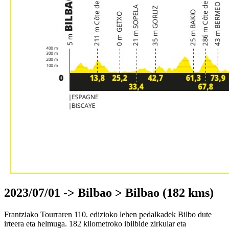
2023/07/01 -> Bilbao > Bilbao (182 kms)
Frantziako Tourraren 110. edizioko lehen pedalkadek Bilbo dute
irteera eta helmuga. 182 kilometroko ibilbide zirkular eta