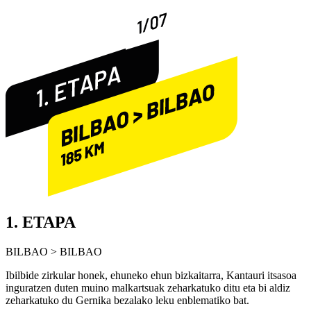
1. ETAPA
BILBAO > BILBAO
Ibilbide zirkular honek, ehuneko ehun bizkaitarra, Kantauri itsasoa
inguratzen duten muino malkartsuak zeharkatuko ditu eta bi aldiz
zeharkatuko du Gernika bezalako leku enblematiko bat.