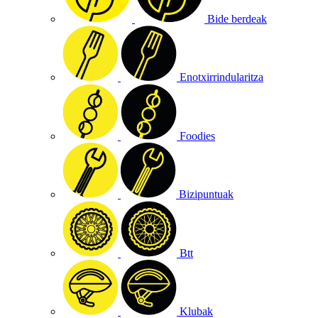
Bide berdeak
Enotxirrindularitza
Foodies
Bizipuntuak
Btt
Klubak