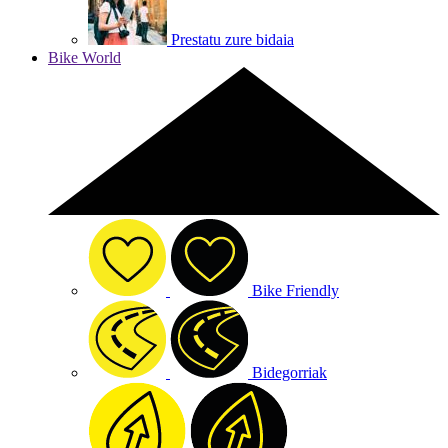
Prestatu zure bidaia
Bike World
Bike Friendly
Bidegorriak