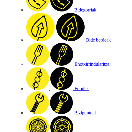
Bidegorriak
Bide berdeak
Enotxirrindularitza
Foodies
Bizipuntuak