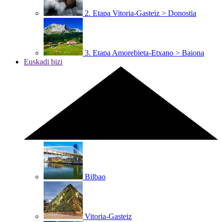
2. Etapa
Vitoria-Gasteiz > Donostia
3. Etapa
Amorebieta-Etxano > Baiona
Euskadi bizi
Bilbao
Vitoria-Gasteiz