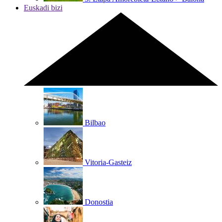
Euskadi bizi
Bilbao
Vitoria-Gasteiz
Donostia