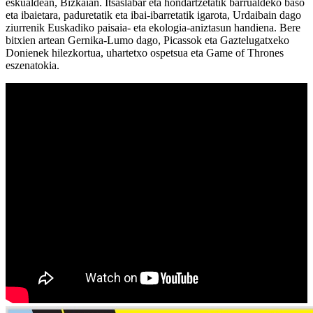
eskualdean, Bizkaian. Itsaslabar eta hondartzetatik barrualdeko baso
eta ibaietara, paduretatik eta ibai-ibarretatik igarota, Urdaibain dago
ziurrenik Euskadiko paisaia- eta ekologia-aniztasun handiena. Bere
bitxien artean Gernika-Lumo dago, Picassok eta Gaztelugatxeko
Donienek hilezkortua, uhartetxo ospetsua eta Game of Thrones
eszenatokia.