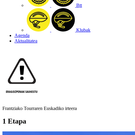
Btt
Klubak
Agenda
Aktualitatea
Frantziako Tourraren Euskadiko irteera
1 Etapa