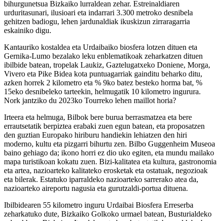
bihurgunetsua Bizkaiko lurraldean zehar. Estreinaldiaren
urduritasunari, ilusioari eta indarrari 3.300 metroko desnibela
gehitzen badiogu, lehen jardunaldiak ikuskizun zirraragarria
eskainiko digu.
Kantauriko kostaldea eta Urdaibaiko biosfera lotzen dituen eta
Gernika-Lumo bezalako leku enblematikoak zeharkatzen dituen
ibilbide batean, tropelak Laukiz, Gaztelugatxeko Doniene, Morga,
Vivero eta Pike Bidea kota puntuagarriak gainditu beharko ditu,
azken horrek 2 kilometro eta % 9ko batez besteko horma bat, %
15eko desnibeleko tarteekin, helmugatik 10 kilometro ingurura.
Nork jantziko du 2023ko Tourreko lehen maillot horia?
Irteera eta helmuga, Bilbok bere burua berrasmatzea eta bere
errautsetatik berpiztea erabaki zuen egun batean, eta proposatzen
den guztian Europako hiriburu handiekin lehiatzen den hiri
moderno, kultu eta pizgarri bihurtu zen. Bilbo Guggenheim Museoa
baino gehiago da; ikono horri ez dio uko egiten, eta mundu mailako
mapa turistikoan kokatu zuen. Bizi-kalitatea eta kultura, gastronomia
eta artea, nazioarteko kalitateko erosketak eta ostatuak, negozioak
eta bilerak. Estatuko iparraldeko nazioarteko sarrerako atea da,
nazioarteko aireportu nagusia eta gurutzaldi-portua dituena.
Ibilbidearen 55 kilometro inguru Urdaibai Biosfera Erreserba
zeharkatuko dute, Bizkaiko Golkoko urmael batean, Busturialdeko