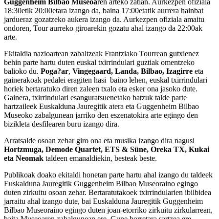
Guggenheim Bilbao Museoa
ren arteko zatian. Aurkezpen ofiziala
18:30etik 20:00etara izango da, baina 17:00etatik aurrera hainbat
jardueraz gozatzeko aukera izango da. Aurkezpen ofiziala amaitu
ondoren, Tour aurreko giroarekin gozatu ahal izango da 22:00ak
arte.
Ekitaldia nazioartean zabaltzeak Frantziako Tourrean gutxienez
behin parte hartu duten euskal txirrindulari guztiak omentzeko
balioko du.
Poga?ar
,
Vingegaard, Landa, Bilbao, Izagirre
eta
gainerakoak pedalei eragiten hasi baino lehen, euskal txirrindulari
horiek bertaratuko diren zaleen txalo eta esker ona jasoko dute.
Gainera, txirrindulari esanguratsuenetako batzuk talde parte
hartzaileek Euskalduna Jauregitik atera eta Guggenheim Bilbao
Museoko zabalgunean jarriko den eszenatokira arte egingo den
bizikleta desfilearen buru izango dira.
Arratsalde osoan zehar giro ona eta musika izango dira nagusi
Hortzmuga, Demode Quartet, ETS & Süne, Oreka TX, Kukai
eta Neomak
taldeen emanaldiekin, besteak beste.
Publikoak doako ekitaldi honetan parte hartu ahal izango du taldeek
Euskalduna Jauregitik Guggenheim Bilbao Museoraino egingo
duten zirkuitu osoan zehar. Bertaratutakoek txirrindularien ibilbidea
jarraitu ahal izango dute, bai Euskalduna Jauregitik Guggenheim
Bilbao Museoraino egingo duten joan-etorriko zirkuitu zirkularrean,
baita Museoaren zabalgunean ere. Gune horretara sartzea ere