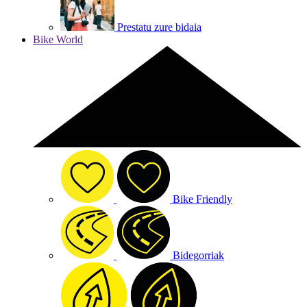
Prestatu zure bidaia
Bike World
Bike Friendly
Bidegorriak