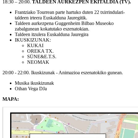
18:30 – 20:00.
TALDEEN AURKEZPEN EKITALDIA (TV).
Frantziako Tourrean parte hartuko duten 22 txirrindulari-
taldeen irteera Euskalduna Jauregitik.
Taldeen aurkezpena Guggenheim Bilbao Museoko
zabalgunean kokatutako eszenatokian.
Taldeen itzulera Euskalduna Jauregira
IKUSKIZUNAK:
KUKAI
OREKA TX.
SÜNE&E.T.S.
NEOMAK
20:00 - 22:00. Ikuskizunak - Animazioa eszenatokiko gunean.
Musika ikuskizunak
Oihan Vega DJa
MAPA: