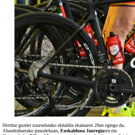
Herritar guztiei zuzendutako ekitaldia ekainaren 29an egingo da,
Abandoibarrako pasealekuan,
Euskalduna Jauregia
ren eta