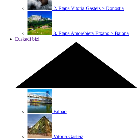
2. Etapa
Vitoria-Gasteiz > Donostia
3. Etapa
Amorebieta-Etxano > Baiona
Euskadi bizi
Bilbao
Vitoria-Gasteiz