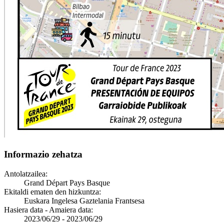
Informazio zehatza
Antolatzailea:
Grand Départ Pays Basque
Ekitaldi ematen den hizkuntza:
Euskara Ingelesa Gaztelania Frantsesa
Hasiera data - Amaiera data:
2023/06/29
-
2023/06/29