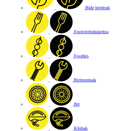
Bide berdeak
Enotxirrindularitza
Foodies
Bizipuntuak
Btt
Klubak