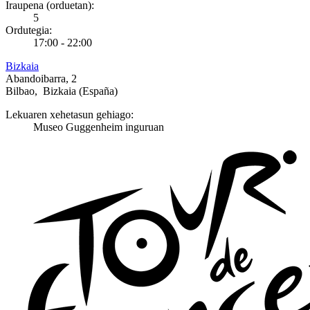
Iraupena (orduetan):
5
Ordutegia:
17:00 - 22:00
Bizkaia
Abandoibarra, 2
Bilbao
,
Bizkaia
(España)
Lekuaren xehetasun gehiago:
Museo Guggenheim inguruan