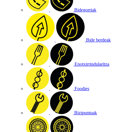
Bidegorriak
Bide berdeak
Enotxirrindularitza
Foodies
Bizipuntuak