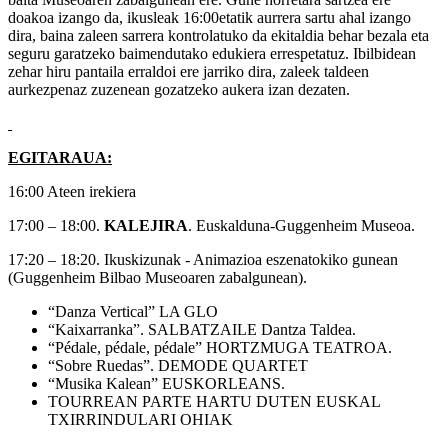
doakoa izango da, ikusleak 16:00etatik aurrera sartu ahal izango
dira, baina zaleen sarrera kontrolatuko da ekitaldia behar bezala eta
seguru garatzeko baimendutako edukiera errespetatuz. Ibilbidean
zehar hiru pantaila erraldoi ere jarriko dira, zaleek taldeen
aurkezpenaz zuzenean gozatzeko aukera izan dezaten.
EGITARAUA:
16:00 Ateen irekiera
17:00 – 18:00.
KALEJIRA
. Euskalduna-Guggenheim Museoa.
17:20 – 18:20. Ikuskizunak - Animazioa eszenatokiko gunean
(Guggenheim Bilbao Museoaren zabalgunean).
“Danza Vertical” LA GLO
“Kaixarranka”. SALBATZAILE Dantza Taldea.
“Pédale, pédale, pédale” HORTZMUGA TEATROA.
“Sobre Ruedas”. DEMODE QUARTET
“Musika Kalean” EUSKORLEANS.
TOURREAN PARTE HARTU DUTEN EUSKAL
TXIRRINDULARI OHIAK