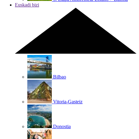
Euskadi bizi
Bilbao
Vitoria-Gasteiz
Donostia