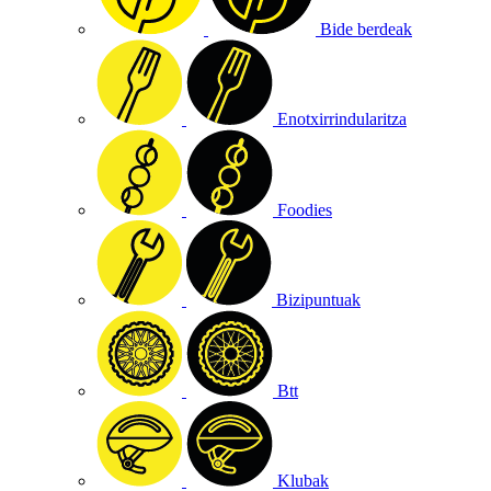
Bide berdeak
Enotxirrindularitza
Foodies
Bizipuntuak
Btt
Klubak