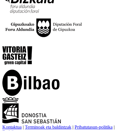
Kontaktua
|
Terminoak eta baldintzak
|
Pribatutasun-politika
|