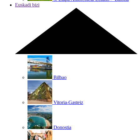
Euskadi bizi
Bilbao
Vitoria-Gasteiz
Donostia