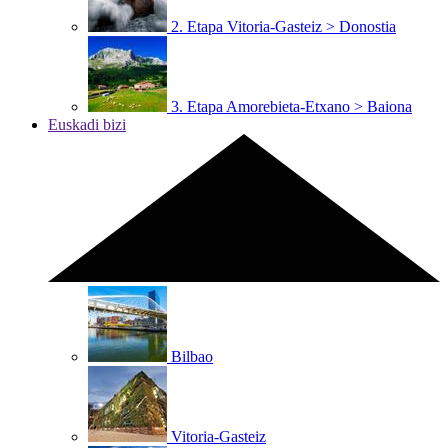
2. Etapa
Vitoria-Gasteiz > Donostia
3. Etapa
Amorebieta-Etxano > Baiona
Euskadi bizi
Bilbao
Vitoria-Gasteiz