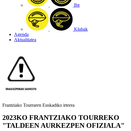
Btt
Klubak
Agenda
Aktualitatea
Frantziako Tourraren Euskadiko irteera
2023KO FRANTZIAKO TOURREKO
"TALDEEN AURKEZPEN OFIZIALA"