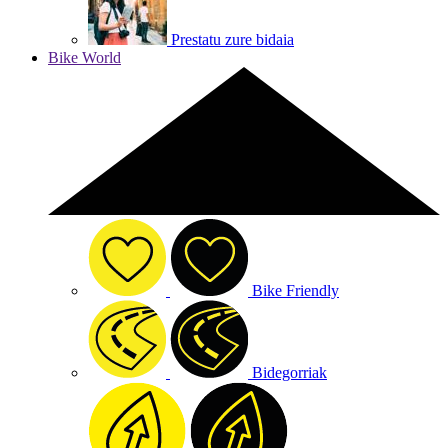
Prestatu zure bidaia
Bike World
Bike Friendly
Bidegorriak