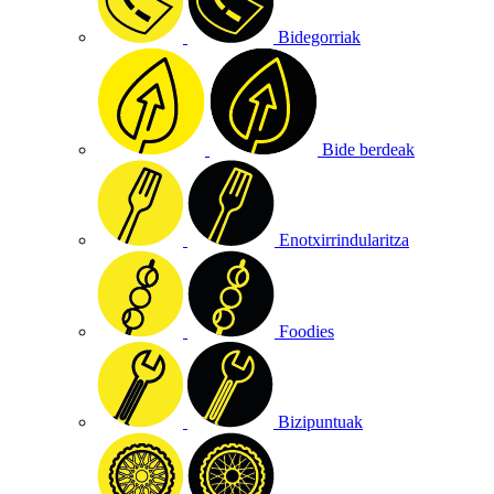
Bidegorriak
Bide berdeak
Enotxirrindularitza
Foodies
Bizipuntuak