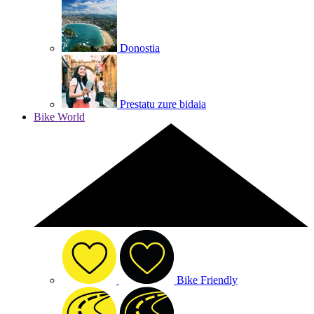
Donostia
Prestatu zure bidaia
Bike World
Bike Friendly