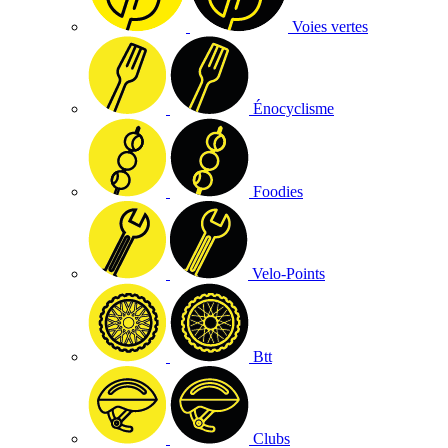
Voies vertes
Énocyclisme
Foodies
Velo-Points
Btt
Clubs